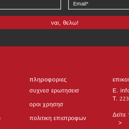
ναι, θελω!
πληροφοριες
επικο
συχνεσ ερωτησεισ
Ε. in
Τ.
223
οροι χρησησ
Δείτ
υ
πολιτικη επιστροφων
>