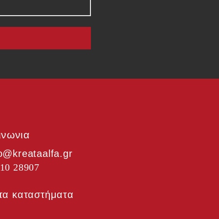
ινωνια
fo@kreataalfa.gr
10 28907
ε τα καταστήματα