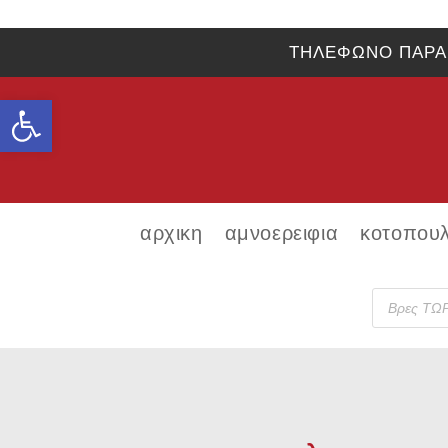
ΤΗΛΕΦΩΝΟ ΠΑΡΑ
Ανοίξτε τη γραμμή εργαλείων
αρχικη
αμνοερειφια
κοτοπου
Product
search