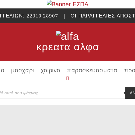
ΓΓΕΛΙΩΝ:
22310 28907
| ΟΙ ΠΑΡΑΓΓΕΛΙΕΣ ΑΠΟΣΤ
κρεατα αλφα
λο
μοσχαρι
χοιρινο
παρασκευασματα
προ
s
Α