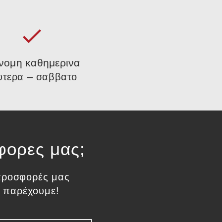
νομη καθημερινα
υτερα – σαββατο
φορες μας;
ς προσφορές μας
 παρέχουμε!​