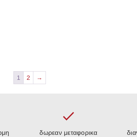
1
2
→
ομη
δωρεαν μεταφορικα
δια