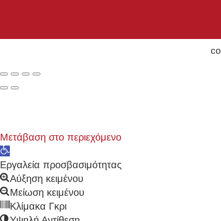
co
Μετάβαση στο περιεχόμενο
Ανοίξτε
τη
Εργαλεία προσβασιμότητας
γραμμή
Αύξηση κειμένου
εργαλείων
Μείωση κειμένου
Κλίμακα Γκρι
Υψηλή Αντίθεση