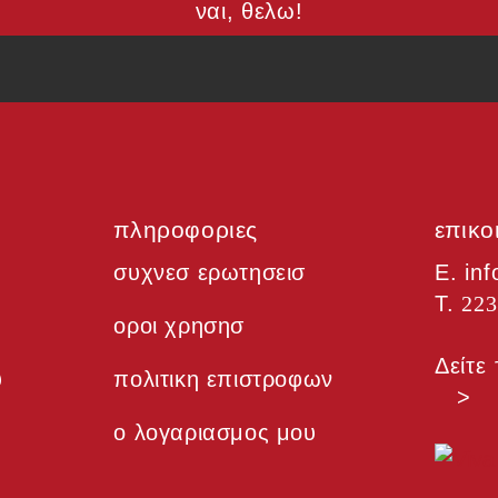
ναι, θελω!
πληροφοριες
επικο
συχνεσ ερωτησεισ
Ε. in
Τ.
223
οροι χρησησ
Δείτ
υ
πολιτικη επιστροφων
>
ο λογαριασμος μου