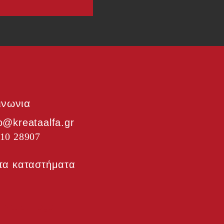
ινωνια
fo@kreataalfa.gr
10 28907
ε τα καταστήματα