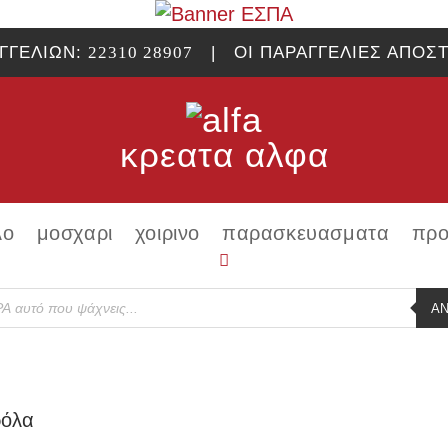
ΓΓΕΛΙΩΝ:
22310 28907
| ΟΙ ΠΑΡΑΓΓΕΛΙΕΣ ΑΠΟΣΤ
κρεατα αλφα
λο
μοσχαρι
χοιρινο
παρασκευασματα
προ
s
Α
ρόλα