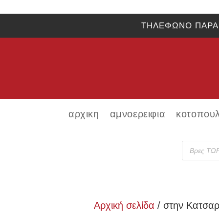
ΤΗΛΕΦΩΝΟ ΠΑΡΑ
αρχικη
αμνοερειφια
κοτοπου
Product
search
Αρχική σελίδα
/ στην Κατσα