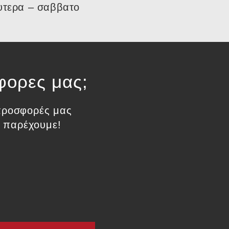
υτερα – σαββατο
φορες μας;
ς προσφορές μας
 παρέχουμε!​