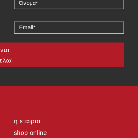
ναι
ελω!
η εταιρια
shop online