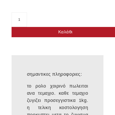
Ρολό
Χοιρινό
ποσότητα
Καλάθι
σημαντικες πληροφοριες:
το ρολο χοιρινό πωλειται
ανα τεμαχιο. καθε τεμαχιο
ζυγιζει προσεγγιστικα 1kg.
η τελικη κοστολογηση
προκυπτει μετα το ζυγισμα