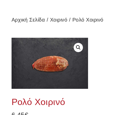
Αρχική Σελίδα
/
Χοιρινό
/ Ρολό Χοιρινό
Ρολό Χοιρινό
6.45
€